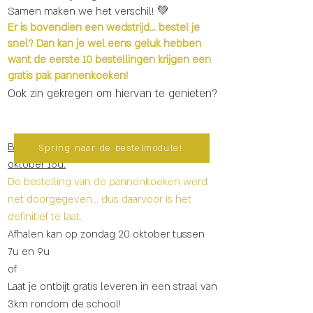
Samen maken we het verschil! 💚
Er is bovendien een wedstrijd... bestel je
snel? Dan kan je wel eens geluk hebben
want de eerste 10 bestellingen krijgen een
gratis pak pannenkoeken!
Ook zin gekregen om hiervan te genieten?
Bestellen kan tot en met maandag 7
Spring naar de bestelmodule!
oktober 16u.
De bestelling van de pannenkoeken werd
net doorgegeven... dus daarvoor is het
definitief te laat.
Afhalen kan op zondag 20 oktober tussen
7u en 9u
of
Laat je ontbijt gratis leveren in een straal van
3km rondom de school!