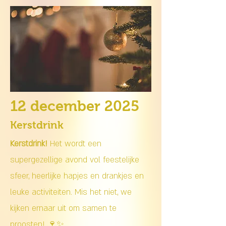
12 december 2025
Kerstdrink
Kerstdrink!
Het wordt een
supergezellige avond vol feestelijke
sfeer, heerlijke hapjes en drankjes en
leuke activiteiten. Mis het niet, we
kijken ernaar uit om samen te
proosten! 🍷✨