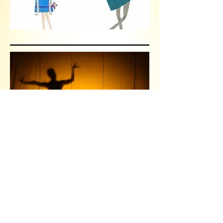
31/01/2026
Schoolfeest @CC De Ploter
Kom en geniet van het spektakel!