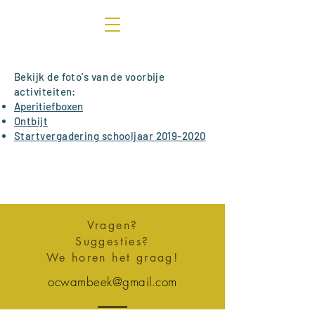
Bekijk de foto's van de voorbije
activiteiten:
Aperitiefboxen
Ontbijt
Startvergadering schooljaar 2019-2020
Vragen?
Suggesties?
We horen het graag!
ocwambeek@gmail.com