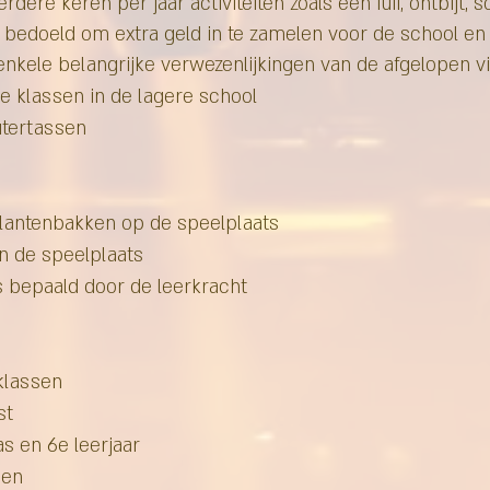
re keren per jaar activiteiten zoals een fuif, ontbijt, s
ijn bedoeld om extra geld in te zamelen voor de school en
kele belangrijke verwezenlijkingen van de afgelopen vijf
 klassen in de lagere school
tertassen
lantenbakken op de speelplaats
an de speelplaats
s bepaald door de leerkracht
sklassen
st
s en 6e leerjaar
pen