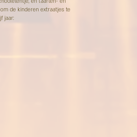
chooletentje, en taarten- en
 om de kinderen extraatjes te
 jaar: